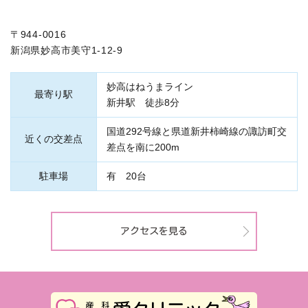
〒944-0016
新潟県妙高市美守1-12-9
妙高はねうまライン
最寄り駅
新井駅 徒歩8分
国道292号線と県道新井柿崎線の諏訪町交
近くの交差点
差点を南に200m
駐車場
有 20台
アクセスを見る